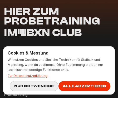
HIER ZUM
PROBETRAINING
IM
NAVIGATION
Cookies & Messung
Startseite
Wir nutzen Cookies und ähnliche Techniken für Statistik und
Über uns
Marketing, wenn du zustimmst. Ohne Zustimmung bleiben nur
technisch notwendige Funktionen aktiv.
Trainingsplan
Zur Datenschutzerklärung
FAQ
NUR NOTWENDIGE
ALLE AKZEPTIEREN
Kontakt
Probetraining
Gym mieten
TRAININGSARTEN